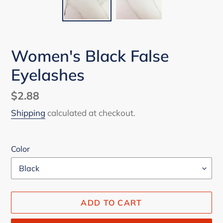
Women's Black False
Eyelashes
Regular
$2.88
price
Shipping
calculated at checkout.
Color
ADD TO CART