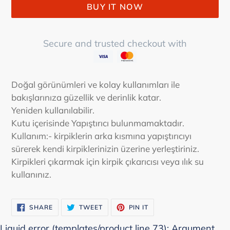
BUY IT NOW
Secure and trusted checkout with
Adding
product
Doğal görünümleri ve kolay kullanımları ile
to
bakışlarınıza güzellik ve derinlik katar.
your
Yeniden kullanılabilir.
cart
Kutu içerisinde Yapıştırıcı bulunmamaktadır.
Kullanım:- kirpiklerin arka kısmına yapıştırıcıyı
sürerek kendi kirpiklerinizin üzerine yerleştiriniz.
Kirpikleri çıkarmak için kirpik çıkarıcısı veya ılık su
kullanınız.
SHARE
TWEET
PIN
SHARE
TWEET
PIN IT
ON
ON
ON
FACEBOOK
TWITTER
PINTEREST
Liquid error (templates/product line 73): Argument